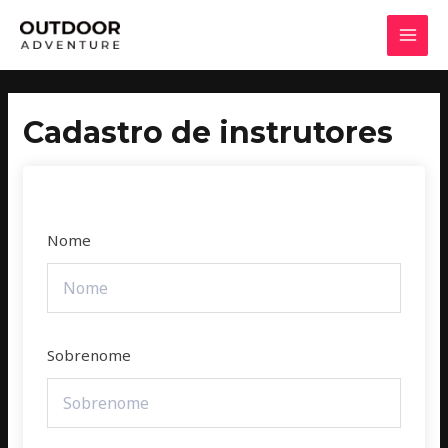
Ir
MAI
para
MEN
o
conteúdo
Cadastro de instrutores
Nome
Sobrenome