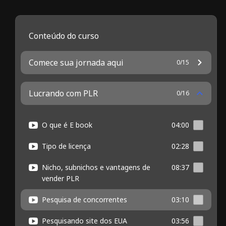
Conteúdo do curso
Comece sua jornada aqui
0/15
Lucrando com PLR
0/16
O que é E book
04:00
Tipo de licença
02:28
Nicho, subnichos e vantagens de
08:37
vender PLR
Pesquisa de concorrentes
03:10
Pesquisando site dos EUA
03:56